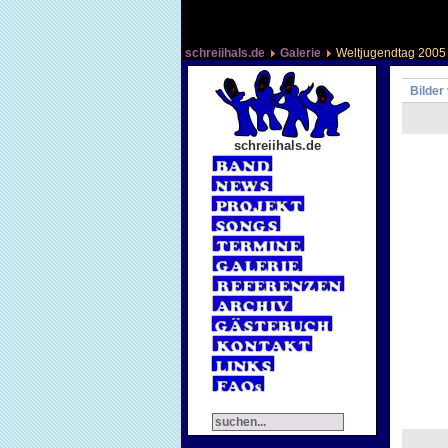
schreiihals.de
Galerie
Weltjugendtag 2005
Bilder
schreiihals.de