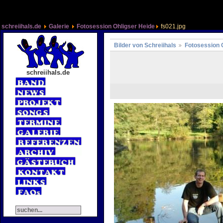
schreiihals.de
Galerie
Fotosession Ohligser Heide
fs021.jpg
Bilder von Schreiihals
Fotosession 
schreiihals.de