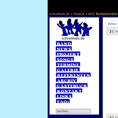
schreiihals.de
Galerie
ACC Bundescontest
Bilder
e
schreiihals.de
e