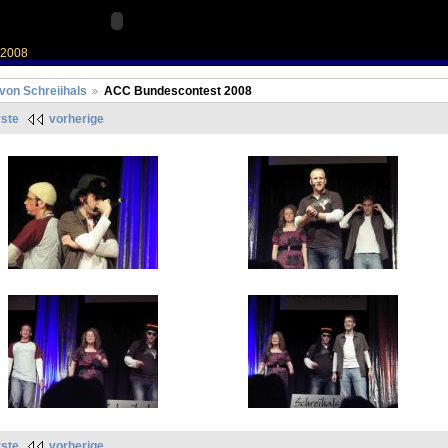
 2008
 von Schreiihals
ACC Bundescontest 2008
rste
vorherige
rste
vorherige