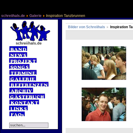
schreiihals.de
Galerie
Inspiration Tanzbrunnen
Bilder von Schreiihals
Inspiration T
schreiihals.de