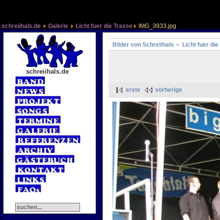
schreiihals.de
Galerie
Licht fuer die Trasse
IMG_3933.jpg
Bilder von Schreiihals
Licht fuer di
schreiihals.de
erste
vorherige