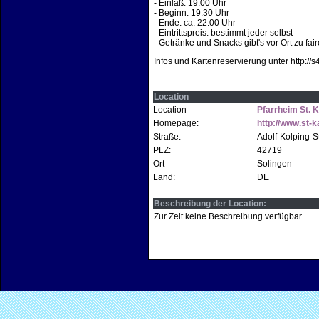
- Einlaß: 19:00 Uhr
- Beginn: 19:30 Uhr
- Ende: ca. 22:00 Uhr
- Eintrittspreis: bestimmt jeder selbst
- Getränke und Snacks gibt's vor Ort zu fai
Infos und Kartenreservierung unter http://s4
Location
Location
Pfarrheim St. 
Homepage:
http://www.st-k
Straße:
Adolf-Kolping-St
PLZ:
42719
Ort
Solingen
Land:
DE
Beschreibung der Location:
Zur Zeit keine Beschreibung verfügbar