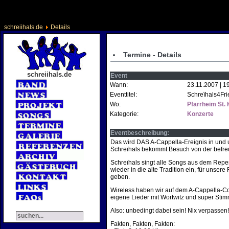
schreiihals.de
Details
Termine - Details
schreiihals.de
Event
Wann:
23.11.2007 | 1
Eventtitel:
Schreïhals4Frie
Wo:
Pfarrheim St.
Kategorie:
Konzerte
Eventbeschreibung:
Das wird DAS A-Cappella-Ereignis in und 
Schreïhals bekommt Besuch von der befre
Schreïhals singt alle Songs aus dem Repe
wieder in die alte Tradition ein, für unse
geben.
Wireless haben wir auf dem A-Cappella-C
eigene Lieder mit Wortwitz und super Stim
Also: unbedingt dabei sein! Nix verpassen!
Fakten, Fakten, Fakten: