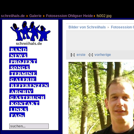
schreiihals.de
Galerie
Fotosession Ohligser Heide
fs002.jpg
Bilder von Schreiihals
Fotosession 
schreiihals.de
erste
vorherige