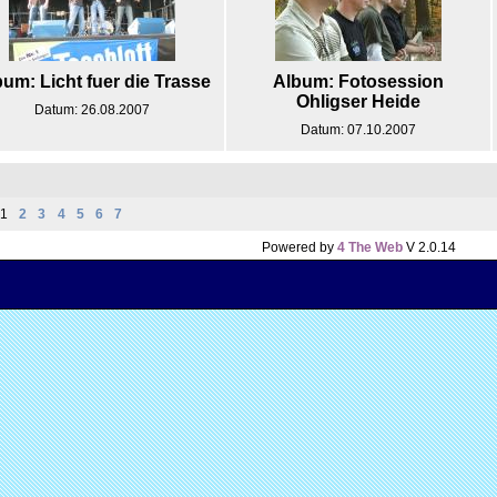
um: Licht fuer die Trasse
Album: Fotosession
Ohligser Heide
Datum: 26.08.2007
Datum: 07.10.2007
1
2
3
4
5
6
7
Powered by
4 The Web
V 2.0.14