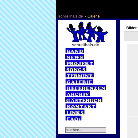
schreiihals.de
Galerie
Bilder
schreiihals.de